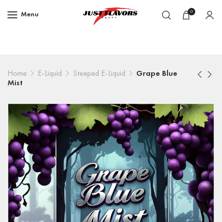
0
Menu
Home
E-Liquid
Steeped E-Liquid
Grape Blue
Mist