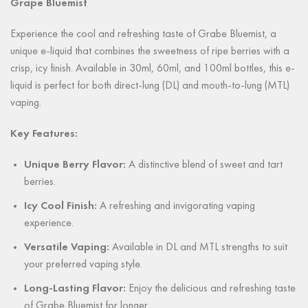
Grape Bluemist
Experience the cool and refreshing taste of Grabe Bluemist, a
unique e-liquid that combines the sweetness of ripe berries with a
crisp, icy finish. Available in 30ml, 60ml, and 100ml bottles, this e-
liquid is perfect for both direct-lung (DL) and mouth-to-lung (MTL)
vaping.
Key Features:
Unique Berry Flavor:
A distinctive blend of sweet and tart
berries.
Icy Cool Finish:
A refreshing and invigorating vaping
experience.
Versatile Vaping:
Available in DL and MTL strengths to suit
your preferred vaping style.
Long-Lasting Flavor:
Enjoy the delicious and refreshing taste
of Grabe Bluemist for longer.