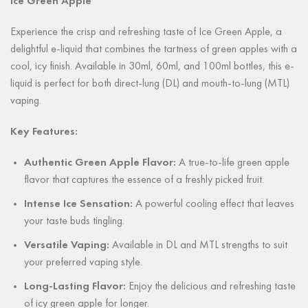
Ice Green Apple
Experience the crisp and refreshing taste of Ice Green Apple, a
delightful e-liquid that combines the tartness of green apples with a
cool, icy finish. Available in 30ml, 60ml, and 100ml bottles, this e-
liquid is perfect for both direct-lung (DL) and mouth-to-lung (MTL)
vaping.
Key Features:
Authentic Green Apple Flavor:
A true-to-life green apple
flavor that captures the essence of a freshly picked fruit.
Intense Ice Sensation:
A powerful cooling effect that leaves
your taste buds tingling.
Versatile Vaping:
Available in DL and MTL strengths to suit
your preferred vaping style.
Long-Lasting Flavor:
Enjoy the delicious and refreshing taste
of icy green apple for longer.