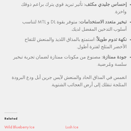
إحساس جليدي مكثف:
تأثير تبريد قوي يترك براعم ذوقك
واخزة.
تبخير متعدد الاستخدامات:
متوفر بقوة DL و MTL لتناسب
أسلوب التدخين المفضل لديك.
نكهة تدوم طويلاً:
استمتع بالمذاق اللذيذ والمنعش للتفاح
الأخضر المثلج لفترة أطول.
جودة ممتازة:
مصنوع من مكونات ممتازة لضمان تجربة تبخير
سلسة ومُرضية.
انغمس في المذاق الحاد والمنعش لآيس جرين أبل ودع البرودة
المثلجة تنقلك إلى أرض العجائب الشتوية.
Related
Wild Blueberry Ice
Lush Ice