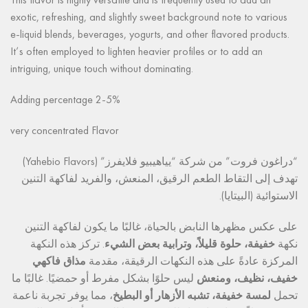
This flavor is highly versatile and is frequently used to add an
exotic, refreshing, and slightly sweet background note to various
e-liquid blends, beverages, yogurts, and other flavored products.
It’s often employed to lighten heavier profiles or to add an
intriguing, unique touch without dominating.
Adding percentage 2-5%
very concentrated Flavor
“دراغون فروت” من شركة “يياهيبيو فلايفرز” (Yahebio Flavors)
تهدف إلى التقاط الطعم الرقيق، المنعش، والفريد لفاكهة التنين
الاستوائية (البيتايا).
على عكس مظهرها النابض بالحياة، غالبًا ما يكون لفاكهة التنين
نكهة
خفيفة، حلوة قليلاً، وترابية بعض الشيء
. تركز هذه النكهة
المركزة عادةً على هذه النكهات الرقيقة، مقدمة
مذاق فاكهي
خفيف، نظيف، ومنعش
ليس حلوًا بشكل مفرط أو حمضيًا. غالبًا ما
تحمل
لمسة خفيفة، تشبه الأزهار أو البطيخ
، مما يوفر تجربة ناعمة