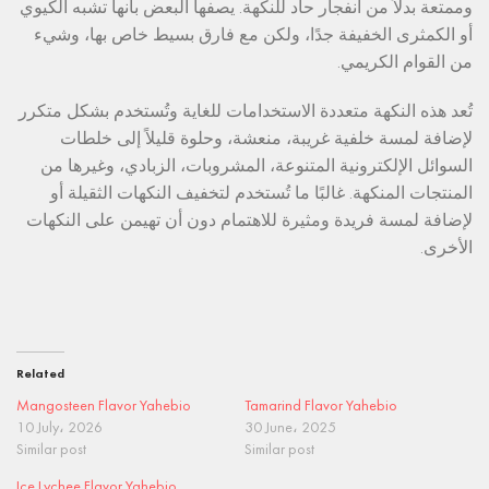
وممتعة بدلاً من انفجار حاد للنكهة. يصفها البعض بأنها تشبه الكيوي
أو الكمثرى الخفيفة جدًا، ولكن مع فارق بسيط خاص بها، وشيء
من القوام الكريمي.
تُعد هذه النكهة متعددة الاستخدامات للغاية وتُستخدم بشكل متكرر
لإضافة لمسة خلفية غريبة، منعشة، وحلوة قليلاً إلى خلطات
السوائل الإلكترونية المتنوعة، المشروبات، الزبادي، وغيرها من
المنتجات المنكهة. غالبًا ما تُستخدم لتخفيف النكهات الثقيلة أو
لإضافة لمسة فريدة ومثيرة للاهتمام دون أن تهيمن على النكهات
الأخرى.
Related
Mangosteen Flavor Yahebio
Tamarind Flavor Yahebio
10 July، 2026
30 June، 2025
Similar post
Similar post
Ice Lychee Flavor Yahebio