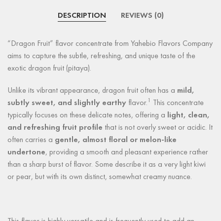
DESCRIPTION
REVIEWS (0)
“Dragon Fruit” flavor concentrate from Yahebio Flavors Company
aims to capture the subtle, refreshing, and unique taste of the
exotic dragon fruit (pitaya).
Unlike its vibrant appearance, dragon fruit often has a
mild,
1
subtly sweet, and slightly earthy
flavor.
This concentrate
typically focuses on these delicate notes, offering a
light, clean,
and refreshing fruit profile
that is not overly sweet or acidic. It
often carries a
gentle, almost floral or melon-like
undertone
, providing a smooth and pleasant experience rather
than a sharp burst of flavor. Some describe it as a very light kiwi
or pear, but with its own distinct, somewhat creamy nuance.