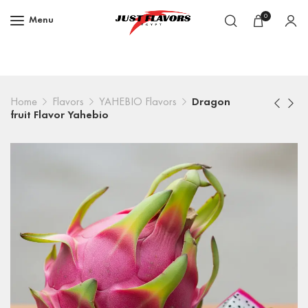
0
Menu
Home
Flavors
YAHEBIO Flavors
Dragon
fruit Flavor Yahebio